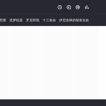




芭蕾
造梦机器
罗尼和我
十三条命
伊尼舍林的报丧女妖