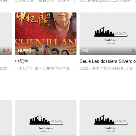
、家里、垃圾堆，到处都堆满了老鼠。一例例被感染的病人相继死去。一批批的
及其助理欧阳元（江南 饰）调查灵异新闻素材时，无意间牵扯出一桩几十年前
曾为清廷第一猛将苏灿（赵文卓 饰）抛弃大好前程回到家乡，本想自
斯大林格勒战役是二次大战中，
3.0
HD中字
9.0
HD
1.
申纪兰
Seule Les dossiers Silvercl
心福 饰）一家共同生活。小杰为了完成学校作业——制作一副“大海”主题剪贴
原型为赤峰市著名痕迹侦察员马 玉林，影片鲜活地演绎了神眼在破案中的 传
《申纪兰》是一部根据申纪兰真人真 事改编的故事片，剧中的主人公
2022 / 法国 / 艾莎·阿基多,让