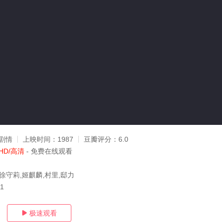
剧情
上映时间：
1987
豆瓣评分：
6.0
HD/高清
- 免费在线观看
徐守莉,姬麒麟,村里,邸力
11
极速观看
