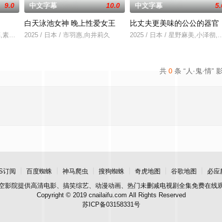
9.0
中文字幕
10.0
中文字幕
5.
白天泳池女神 晚上性爱女王
比丈夫更美味的公公的器官
开心，在湖边划船，晒日光浴，赤裸裸地到处跑。他们遇到了一个伐木工人，他
,秀彬,素美,崔敏浩,时宇,金东宇,韩蔚
2025 / 日本 / 市羽惠,向井莉久
2025 / 日本 / 星野麻美,小泽彻
共
0
条 “人·鬼·情” 
S订阅
百度蜘蛛
神马爬虫
搜狗蜘蛛
奇虎地图
谷歌地图
必应
空影院
提供高清电影、搞笑综艺、动漫动画、热门未删减电视剧全集免费在线
Copyright © 2019 cnailaifu.com All Rights Reserved
苏ICP备03158331号