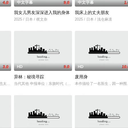
4.0
中文字幕
9.0
中文字幕
1.
我女儿男友深深进入我的身体
我床上的丈夫朋友
2025 / 日本 / 梶文奈
2025 / 日本 / 浅仓麻凛
3.0
HD
9.0
HD
10.
异林：秘境寻踪
废用身
 sisters Ange
也太好看了吧。” 明仁是个颜控、私生活风流不羁的大学生，偏偏
当代其他 申报单位：东旗时代（北京）影视文化传媒有限公司
本作描绘了一名医生，因一种围