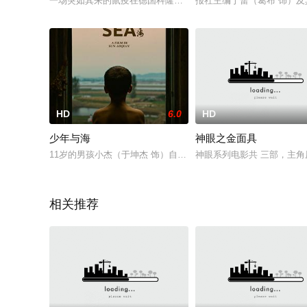
一场突如其来的鼠疫在德国科隆降临。一时之间，街道、下水道
报社主编于蕾（葛布 饰）
HD
6.0
HD
少年与海
神眼之金面具
11岁的男孩小杰（于坤杰 饰）自幼便和经营公路旅店的大舅（孙
神眼系列电影共 三部，主角
相关推荐