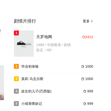
剧情片排行
更多

费
1
天罗地网
2412

1988 / 中国香港 / 剧情
状态：HD
毕业初体验
1000
2

莫莉·马圭尔斯
1000
3

妓女的儿子(巴西版)
999
4

0
小戏骨降妖记
999
5
