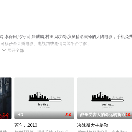
,李保田,徐守莉,姬麒麟,村里,邸力等演员精彩演绎的大陆电影，手机免
息可移步至豆瓣电影、电视猫或剧情网等平台了解。
展开全部

1.0
HD
3.0
战争受害人的命运转折点
10.
苏乞儿2010
决战斯大林格勒