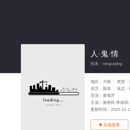
人·鬼·情
别名：renguiqing
地区：
大陆
类型：
语言：
国语
状态：
导演：
黄蜀芹
主演：
裴艳玲,李保田,
更新时间：
2023-11-
在线观看
