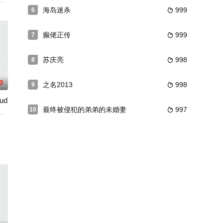
人被强硬隔离起来，恐惧与慌乱
的校舍重复自杀的旧案，于蕾本身也陷入危险当中，在欧阳元和他的
此钻研武学，开宗立代，和妻子袁英（周迅 饰）还有儿子从此不再分离，尽享
德国遭到史无前例的惨败一役，也是欧洲战场的一个重大转折点。苏联红军用
海岛迷杀
999
6

癫佬正传
999
7

苏庆亮
998
8

0
之名2013
998
9

oud
最终被侵犯的弟弟的未婚妻
997
10

画，渴望得到一本《海洋
奇故事。第一部为《金面具》。
申纪兰是 一至十一届全国人大代表、全国著名劳 模、长治市人大副主任、平顺
娜·巴利巴尔