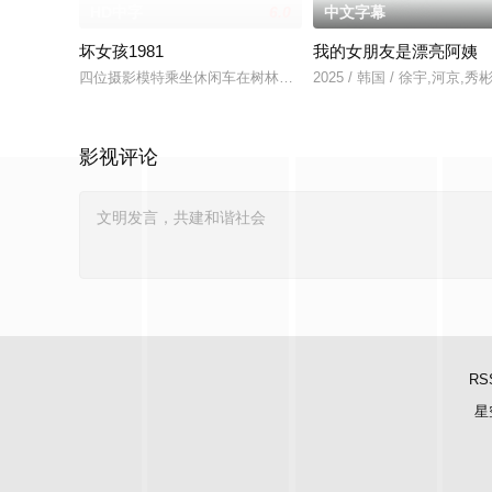
HD中字
6.0
中文字幕
坏女孩1981
我的女朋友是漂亮阿姨
四位摄影模特乘坐休闲车在树林里度假。他们在落基山脉玩得很
2025 / 韩国 / 徐宇,河京
影视评论
RS
星