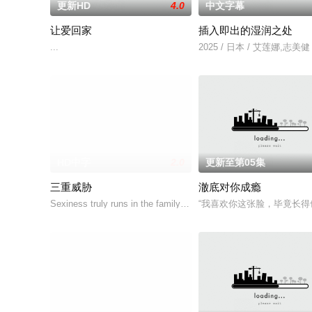
更新HD
4.0
中文字幕
让爱回家
插入即出的湿润之处
...
2025 / 日本 / 艾莲娜,志美健
HD中字
2.0
更新至第05集
三重威胁
澈底对你成瘾
Sexiness truly runs in the family. Get to know VMX A-listers and
“我喜欢你这张脸，毕竟长得