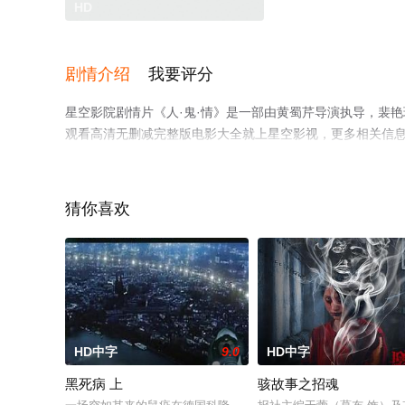
HD
剧情介绍
我要评分
星空影院剧情片《人·鬼·情》是一部由黄蜀芹导演执导，裴艳玲
观看高清无删减完整版电影大全就上星空影视，更多相关信
猜你喜欢
HD中字
9.0
HD中字
黑死病 上
骇故事之招魂