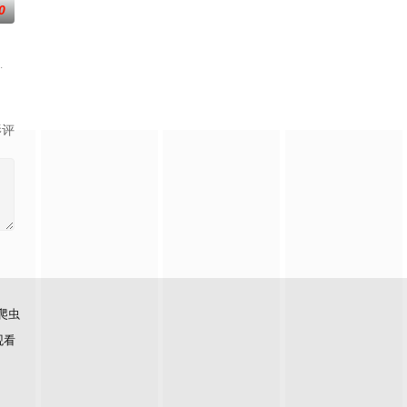
0
和两个女孩发生了性关系，一个
,有村望海
影评
爬虫
观看