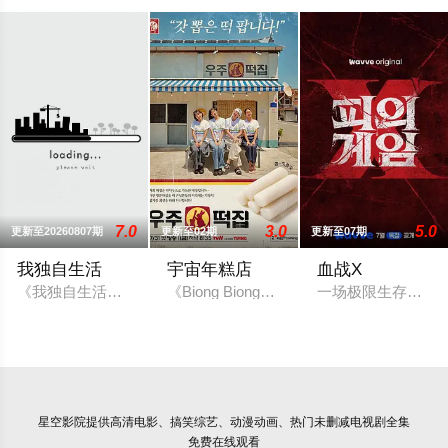
7.0
3.0
5.0
更新至20260807期
更新至02期
更新至07期
我独自生活
宇宙年糕店
血战X
《我独自生活》是由韩国MBC电视台新年播放的特辑《男人的独居时
《Biong Biong地球游戏厅》衍生综艺
一场极限生存游戏
星空影院
提供高清电影、搞笑综艺、动漫动画、热门未删减电视剧全集
免费在线观看