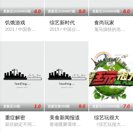
4.0
9.0
6.0
更新至20260809期
更新至20260807期
更新至20260808期
饥饿游戏
综艺新时代
食尚玩家
2021 / 中国香港 / 港台综艺
2019 / 中国台湾 / 谢炘昊,陈秉立,黄瑜娴
鬼马搞怪的浩角翔
1.0
9.0
7.0
更新至10期
更新至第399期
更新至20260808期
重症解密
美食新闻报道
综艺玩很大
節目鎖定不同重症，以深入淺出的方式道出頑疾成因、病理機制
香港匯聚環球美食，特色佳餚、貼地料理
《综艺玩很大》是三