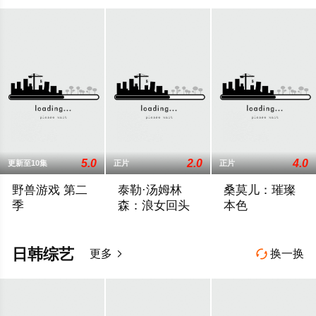
5.0
2.0
4.0
更新至10集
正片
正片
野兽游戏 第二
泰勒·汤姆林
桑莫儿：璀璨
季
森：浪女回头
本色
Amazon appears to be moving forward with additional seasons o
2026 / 美国 / 泰勒·汤姆林森
从调侃热点话题到谈
日韩综艺
更多
换一换

