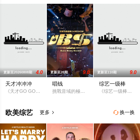
4.0
9.0
9.0
更新至20260808期
更新至26期
更新至110期
天才冲冲冲
唱钱
综艺一级棒
《天才GO GO GO》是华视的大型益智遊戲节目，2003年5月23
挑戰音域的極限、拍子的精準，全新互動音
《综艺一级棒》，中
欧美综艺
更多
换一换

