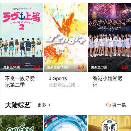
2.0
6.0
1.0
更新至04期
更新至第111期
更新至02期
不良一族寻爱
J Sports
香港小姐湘遇
记第二季
记
全新雜誌式體育資訊節目《J Sport
本季将舞台搬到了阳光明媚的冲绳，来自日本各地的暴走族与不
新一屆(2026年
大陆综艺
更多
换一换

