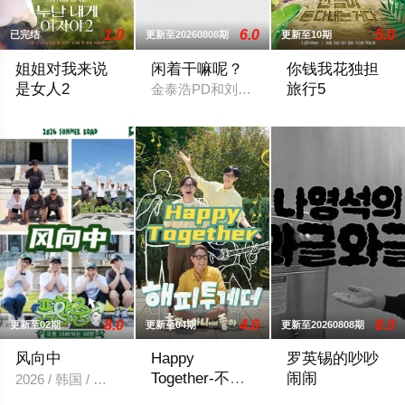
1.0
6.0
5.0
已完结
更新至20260808期
更新至10期
姐姐对我来说
闲着干嘛呢？
你钱我花独担
是女人2
旅行5
金泰浩PD和刘在锡一起合作的MBC新综
节目旨在开掘为了事业而度过激烈的时间还没有找到爱情的女性
是以20周年友谊为
8.0
4.0
8.0
更新至02期
更新至04期
更新至20260808期
风向中
Happy
罗英锡的吵吵
Together-不是
闹闹
2026 / 韩国 / 刘在石,梁世灿
一个人真好
由韩国KBS 2TV推出的全新音乐综艺节
나불나불罗英锡的