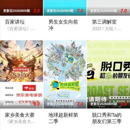
3.0
7.0
7.0
更新至20260809期
更新至20260809期
更新至20260809期
百家讲坛
男生女生向前
第三调解室
冲
《百家讲坛》是中央电视台科教频道（CCTV-10）2001年7
2022 / 大陆 / 大陆
《男生女生向前冲》是安徽卫视一档大型
9.0
7.0
6.0
更新至20260809期
更新至20260809期
更新至20260809期
家乡美食大赛
地球超新鲜第
脱口秀和Ta的
二季
朋友们第三季
《家乡美食大赛》由黄晓明担任首席掌勺官，李维嘉与沈梦辰担
《地球超新鲜》第二季继续以快乐解压为核
脱口秀顶级竞技舞台