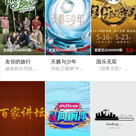
5.0
4.0
5.0
更新至20260809期
更新至20260809期
更新至20260809期
友你的旅行
天籁与少年
国乐无双
越南新生代组合UPRIZE开启为期10天的中国湖南深度旅程，
河南卫视继“中国节日奇妙游系列”IP屡
《国粤无双》是浙