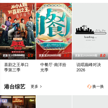
5.0
9.0
8.0
更新至20260809期
更新至20260809期
更新至20260809期
喜剧之王单口
中餐厅·南洋拾
说唱巅峰对决
季第三季
光季
2026
节目将延续从小人物到喜剧之王的故事，汇聚来自全国各地脱口秀
...
#2026爱桃综快
港台综艺
更多
换一换

