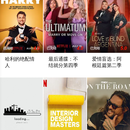
4.0
4.0
5.0
已完结
已完结
已完结
哈利的绝配情
最后通牒：不
爱情盲选：阿
人
结就分第四季
根廷篇第二季
他调情、恋爱、勾搭、分手。他甚至用糖果戒指求婚。但现在，在新
...
...