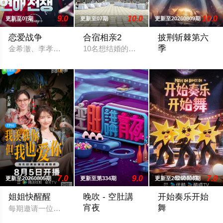
9.0
10.0
10.0
更新至07期
更新至07期
更新至20260809期
恋爱战争
合宿相亲2
披荆斩棘第六
季
金希澈、李孝利与徐章勋担任固定MC，由“恋爱高手”主持团亲
10名想结婚的单身男女和10名他们的母亲
全景沉浸式音乐竞演
7.0
9.0
7.0
更新至20260805期
更新至第334期
更新至20260808期
姐姐快醒醒
晚吹 - 空肚講
开始奏乐开始
宵夜
舞
每期邀请一位有故事的女性嘉宾，围绕成长、关系、职场、情绪与
當今世上食物之誘惑中，有一種堪稱最邪惡
“开始奏乐开始舞”