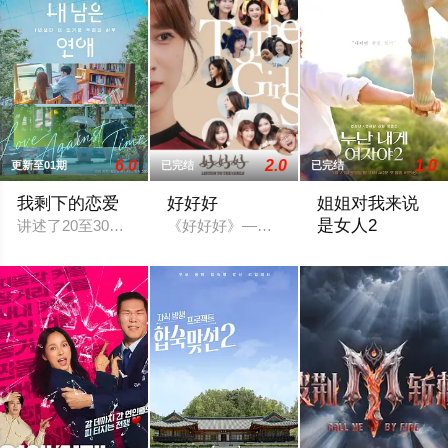
6.0
2.0
1.0
更新至01期
已完结
已完结
我剩下的恋爱
好好好
姐姐对我来说
是女人2
讲述了20至30岁左右的年轻人在经历人生终点后，寻找真爱的故
《好好好》——全女子长视频聊天节目，三
节目旨在开掘为了