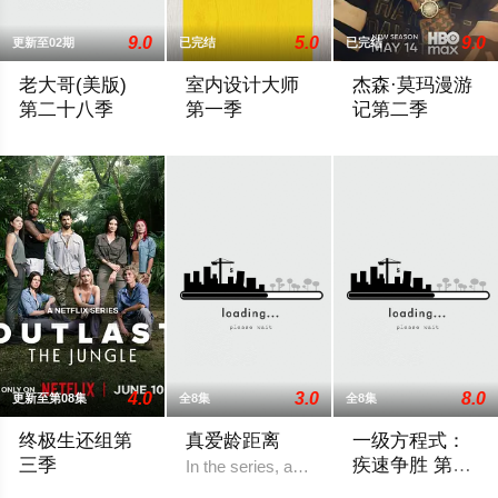
9.0
5.0
9.0
更新至02期
已完结
已完结
老大哥(美版)
室内设计大师
杰森·莫玛漫游
第二十八季
第一季
记第二季
...
Interior designers compete for a life-chang
Max续订《杰森·
4.0
3.0
8.0
更新至第08集
全8集
全8集
终极生还组第
真爱龄距离
一级方程式：
三季
疾速争胜 第八
In the series, age is thrown out the window
季
在一座荒僻的热带小岛上，16名选手必须在恶劣的自然环境中求
F1: Drive to Surviv