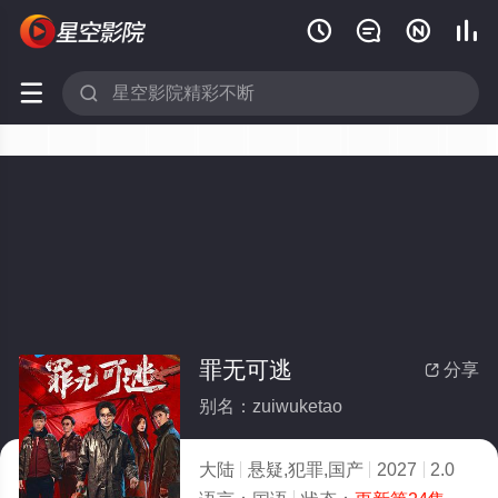






罪无可逃
分享

别名：zuiwuketao
大陆
悬疑,犯罪,国产
2027
2.0