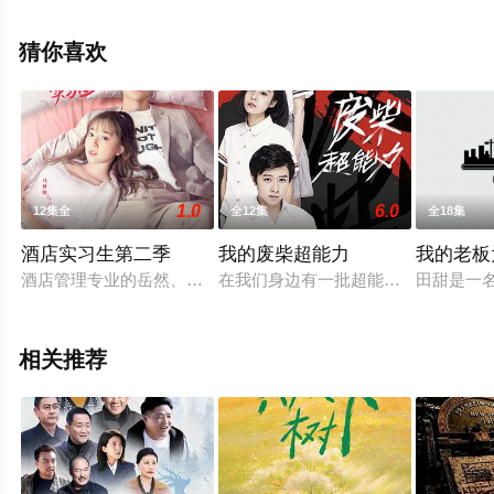
减完整版电视剧全集就上星空影视，更多相关信息可移步
至豆瓣电视剧、电视猫或剧情网等平台了解。
猜你喜欢
1.0
6.0
12集全
全12集
全18集
酒店实习生第二季
我的废柴超能力
我的老板
酒店管理专业的岳然、宁佳佳、苏珊、罗非、陆吴等人，来到全国
在我们身边有一批超能力者，他们的后
田甜是一
相关推荐