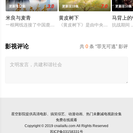
3.0
7.0
更新至17集
更新至19集
更新至10集
米良与麦青
黄皮树下
马背上的
一根网线连接了中国鹿鸣村和英国牛津，麦香通过视频向米良宣
《黄皮树下》是由中央广播电视总台
抗战期间
影视评论
共
0
条 “罪无可逃” 影评
星空影院
提供高清电影、搞笑综艺、动漫动画、热门未删减电视剧全集
免费在线观看
Copyright © 2019 cnailaifu.com All Rights Reserved
苏ICP备03158331号