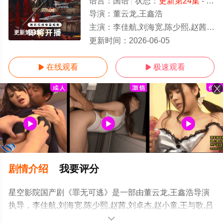
语言：
国语
状态：
更新第24集
- 免费在线观看
导演：
董云龙,王鑫浩
主演：
李佳航,刘海宽,陈少熙,赵茜,刘卓杰,赵小童,王与歌,吕钊
更新第24集
更新时间：
2026-06-05
在线观看
极速观看


剧情介绍
我要评分
星空影院国产剧《罪无可逃》是一部由董云龙,王鑫浩导演
执导，李佳航,刘海宽,陈少熙,赵茜,刘卓杰,赵小童,王与歌,吕
钊等演员精彩演绎的大陆电视剧，手机免费观看高清无删
