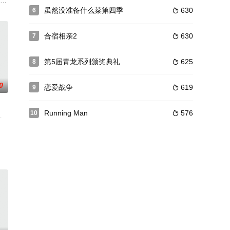
第2季将举办足球选秀，这次要挑战全国制霸，预告组建最精锐的足球队，从非人
》是韩国tvN电视台推出的一档大型喜剧真人秀综艺节目。
虽然没准备什么菜第四季
630
6

合宿相亲2
630
7

第5届青龙系列颁奖典礼
625
8

0
恋爱战争
619
9

Running Man
576
10

女团选秀节目《Universe Ticket》，副标题是「 82 的奇迹」
,宋尹亨,具俊会,金东赫,郑粲右