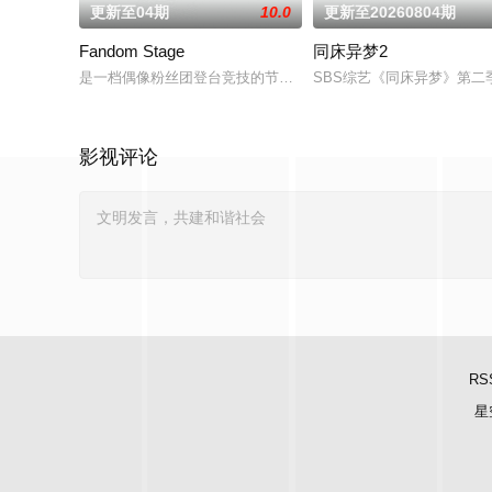
更新至04期
10.0
更新至20260804期
Fandom Stage
同床异梦2
是一档偶像粉丝团登台竞技的节目。据悉，GOD、BigBang、SHINee
SBS综艺《同床异梦》第
影视评论
RS
星