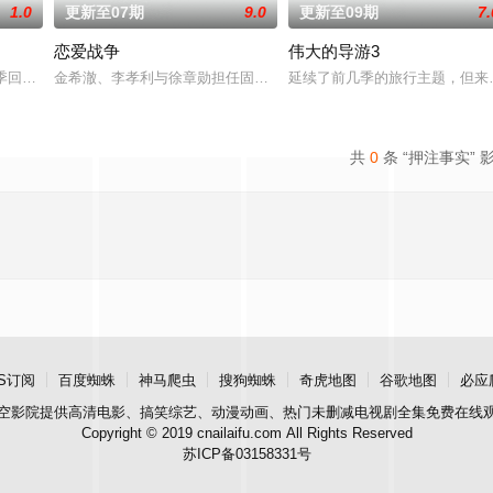
1.0
更新至07期
9.0
更新至09期
7.
恋爱战争
伟大的导游3
、EXO、TWICE、MONSTA X 和 SEVENTEEN 等组合的粉丝俱乐
二季回归，金九拉、徐章勋搭档主持，主题由第一季亲子关系转向夫妻关系，在
金希澈、李孝利与徐章勋担任固定MC，由“恋爱高手”主持团亲自接
延续了前几季的旅行主题，但来
共
0
条 “押注事实” 
S订阅
百度蜘蛛
神马爬虫
搜狗蜘蛛
奇虎地图
谷歌地图
必应
空影院
提供高清电影、搞笑综艺、动漫动画、热门未删减电视剧全集免费在线
Copyright © 2019 cnailaifu.com All Rights Reserved
苏ICP备03158331号