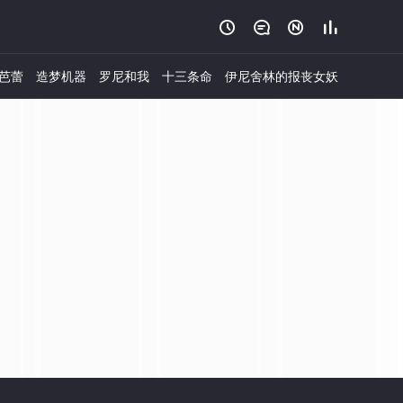




芭蕾
造梦机器
罗尼和我
十三条命
伊尼舍林的报丧女妖