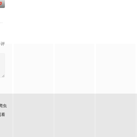
0
中国发展的韩国女演员秋瓷炫及丈夫于晓光作为嘉宾参与了本季节目
触濒临分手的情侣，代替他们进行协商并做出最终抉择。
全新看点：由金大浩和崔丹尼尔首次担任导游，带领成员们探索更贴近日常的轻松
影评
爬虫
观看