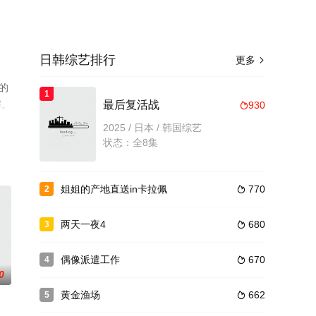
日韩综艺排行
更多

绎的
1
解。
最后复活战
930

2025 / 日本 / 韩国综艺
状态：全8集
姐姐的产地直送in卡拉佩
770
2

两天一夜4
680
3

偶像派遣工作
670
4

0
黄金渔场
662
5
