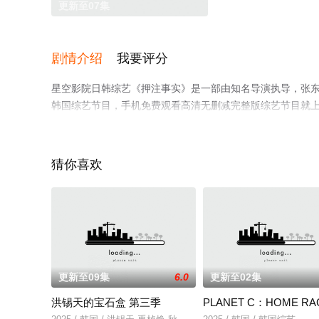
更新至07集
剧情介绍
我要评分
星空影院日韩综艺《押注事实》是一部由知名导演执导，张东民,陈重
韩国综艺节目，手机免费观看高清无删减完整版综艺节目就
猜你喜欢
更新至09集
6.0
更新至02集
洪锡天的宝石盒 第三季
PLANET C：HOME RA