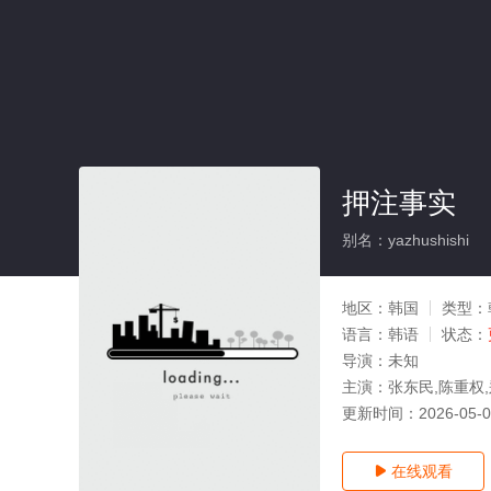
押注事实
别名：yazhushishi
地区：
韩国
类型：
语言：
韩语
状态：
导演：
未知
主演：
张东民,陈重权,郑
更新时间：
2026-05-
在线观看
