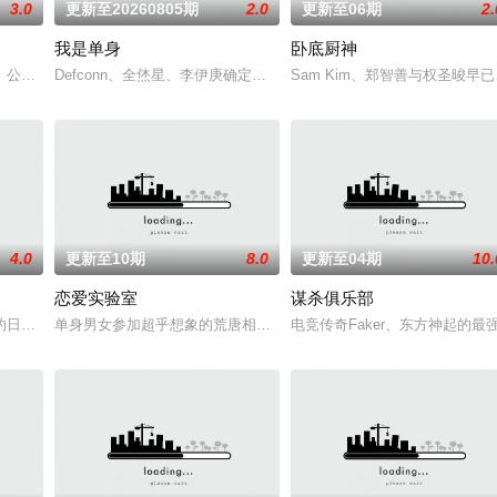
3.0
更新至20260805期
2.0
更新至06期
2.
我是单身
卧底厨神
素人上班族工作一整天， 让原本的员工获得难得的休息与疗愈时光。 透过偶像亲
Goal)》公布全新两支队伍中一队的成员。SBS《踢球的她们》是女性出演者成
Defconn、全烋星、李伊庚确定成为SBS PLUS、skyTV的NQ
Sam Kim、郑智善与权圣晙
4.0
更新至10期
8.0
更新至04期
10.
恋爱实验室
谋杀俱乐部
的radio。每周三晚播出，每期邀请几位嘉宾，其中包括很多当红演员、歌手
的日常生活中寻找简朴的素材，并且惊喜出题，在街头和路人“搭讪互动”，是
单身男女参加超乎想象的荒唐相亲，从第一次见面开始，脑停止的情
电竞传奇Faker、东方神起的