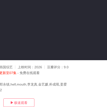
韩国综艺
上映时间：
2026
豆瓣评分：
9.0
更新至07集
- 免费在线观看
永镇,hell,mouth,李龙真,金艺媛,朴成珉,姜爱
02
极速观看
