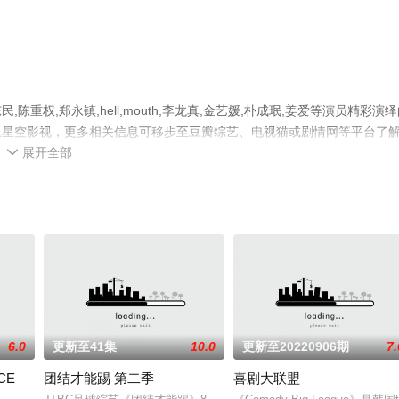
权,郑永镇,hell,mouth,李龙真,金艺媛,朴成珉,姜爱等演员精彩演
上星空影视，更多相关信息可移步至豆瓣综艺、电视猫或剧情网等平台了
展开全部

6.0
更新至41集
10.0
更新至20220906期
7.
CE
团结才能踢 第二季
喜剧大联盟