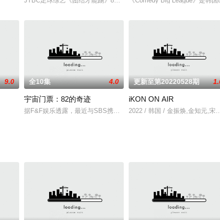
JTBC足球综艺《团结才能踢》8月1日推出第2季。《团结才能踢》
《Comedy Big League
9.0
全10集
4.0
更新至第20220528期
1.
宇宙门票：82的奇迹
iKON ON AIR
据F&F娱乐透露，最近与SBS携手，以今年下半年播出为目标，着手制作全球
2022 / 韩国 / 金振焕,金知元