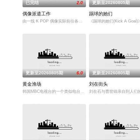
已完结
2.0
更新至20260805期
偶像派遣工作
踢球的她们
由一线 K POP 偶像实际前往各种真实职场，代替辛苦工作的
《踢球的她们(Kick A 
更新至20260805期
6.0
更新至20260805期
黄金渔场
刘在街头
韩国MBC电视台的一个类似电台的脱口秀谈话节目，主题是看得见
刘在石与曹世镐亲自到人们