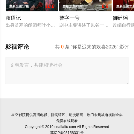
10.0
6.0
更新至第17集
更新至第28集
更新至第21
夜语记
警字一号
御廷谣
出身贫寒的酿酒师叶小唯遭遇爱人程桉、恩师林晚媚的双重背叛
剧中主要讲述了以谷一诚（李 崇霄饰
改编自行
影视评论
共
0
条 “你是迟来的欢喜2026” 影评
星空影院
提供高清电影、搞笑综艺、动漫动画、热门未删减电视剧全集
免费在线观看
Copyright © 2019 cnailaifu.com All Rights Reserved
苏ICP备03158331号