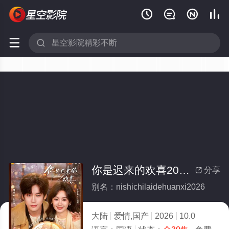






你是迟来的欢喜2026(全集)
分享

别名：nishichilaidehuanxi2026
大陆
爱情,国产
2026
10.0