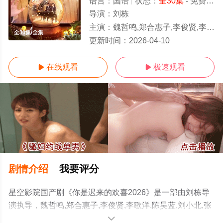
语言：
国语
状态：
全30集
- 免费在线观看
导演：
刘栋
主演：
魏哲鸣,郑合惠子,李俊贤,李歌洋,陈昊蓝,刘小北,张远,张沐兮,胡艺严,范湉湉,姬晨牧
全30集/全集
更新时间：
2026-04-10
在线观看
极速观看


剧情介绍
我要评分
星空影院国产剧《你是迟来的欢喜2026》是一部由刘栋导
演执导，魏哲鸣,郑合惠子,李俊贤,李歌洋,陈昊蓝,刘小北,张
远,张沐兮,胡艺严,范湉湉,姬晨牧等演员精彩演绎的大陆电
