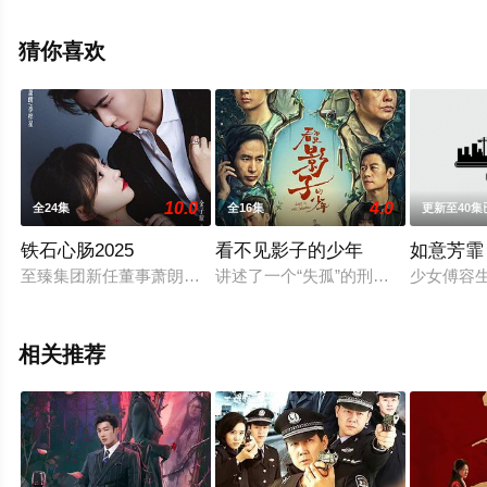
视剧，大结局剧情已揭晓（全30集），手机免费观看高清
无删减完整版电视剧全集就上星空影视，更多相关信息可
猜你喜欢
移步至豆瓣电视剧、电视猫或剧情网等平台了解。
10.0
4.0
全24集
全16集
更新至40集
铁石心肠2025
看不见影子的少年
如意芳霏
至臻集团新任董事萧朗高调空降，但他有着不为人知的真实身份
讲述了一个“失孤”的刑警与一个“没
少女傅容
相关推荐