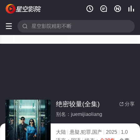






绝密较量(全集)
分享

别名：juemijiaoliang
大陆
悬疑,犯罪,国产
2025
1.0