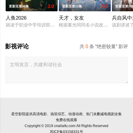
3.0
7.0
更新至第06集
更新至第12集
更新至第30
人鱼2026
天才，女友
兵自风中
就读于职业中学培训部的花季女生苏琳（黄杨钿甜 饰），虽自
根据素光同同名小说改编。江逾白长
该剧讲述
影视评论
共
0
条 “绝密较量” 影评
星空影院
提供高清电影、搞笑综艺、动漫动画、热门未删减电视剧全集
免费在线观看
Copyright © 2019 cnailaifu.com All Rights Reserved
苏ICP备03158331号