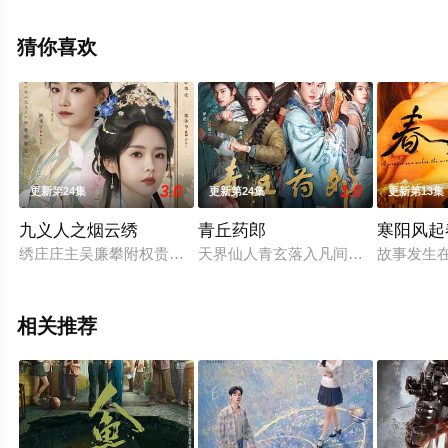
（全28集），手机免费观看高清无删减完整版电视剧全集
就上星空影视，更多相关信息可移步至豆瓣电视剧、电视
猜你喜欢
猫或剧情网等平台了解。
3.0
1.0
更新第24集
更新第24集
更新第13集
九义人之烟云绣
青丘药郎
寒阳风起
绣庄庄主吴廉攀附权贵，借绣艺残害众多绣娘，蔺如兰（张沐兮 
天界仙人青玄落入凡间，以青丘狐仙之
故事发生
相关推荐