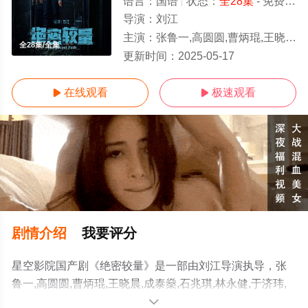
语言：
国语
状态：
全28集
- 免费在线观看
导演：
刘江
主演：
张鲁一,高圆圆,曹炳琨,王晓晨,成泰燊,石兆琪,林永健,于济玮,李宗璠
全28集/全集
更新时间：
2025-05-17
在线观看
极速观看


剧情介绍
我要评分
星空影院国产剧《绝密较量》是一部由刘江导演执导，张
鲁一,高圆圆,曹炳琨,王晓晨,成泰燊,石兆琪,林永健,于济玮,
李宗璠等演员精彩演绎的大陆电视剧，大结局剧情已揭晓
