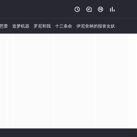




芭蕾
造梦机器
罗尼和我
十三条命
伊尼舍林的报丧女妖