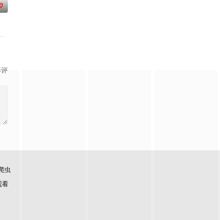
0
，“喜剧女王”桑莫儿以大胆的风格坦率地表达自己的看法。
影评
爬虫
观看