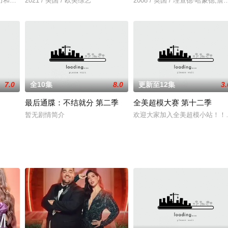
力和骗术同等重要，因为它希望并且鼓励参赛者通过作弊来赢取现金大奖。唯一
2021 / 美国 / 欧美综艺
2008 / 英国 / 理查德·哈蒙德
7.0
全10集
8.0
更新至12集
3.
最后通牒：不结就分 第二季
全美超模大赛 第十二季
暂无剧情简介
欢迎大家加入全美超模小站！！！site.d