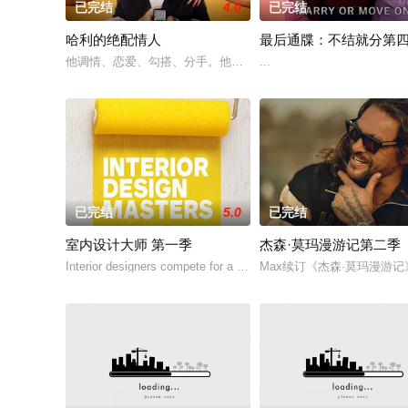
已完结
4.0
已完结
哈利的绝配情人
最后通牒：不结就分第
他调情、恋爱、勾搭、分手。他甚至用糖果戒指求婚。但现在，在新
...
已完结
5.0
已完结
室内设计大师 第一季
杰森·莫玛漫游记第二季
Interior designers compete for a life-changing design contract an
Max续订《杰森·莫玛漫游