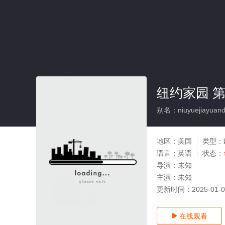
纽约家园 第
别名：niuyuejiayuandiy
地区：
美国
类型：
语言：
英语
状态：
导演：
未知
主演：
未知
更新时间：
2025-01-
在线观看
