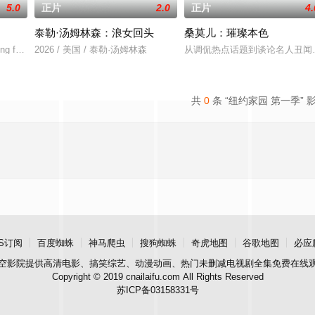
5.0
正片
2.0
正片
4.
泰勒·汤姆林森：浪女回头
桑莫儿：璀璨本色
ch is expected
g forward with additional seasons of Beast Games.De
2026 / 美国 / 泰勒·汤姆林森
从调侃热点话题到谈论名人丑闻
共
0
条 “纽约家园 第一季” 
S订阅
百度蜘蛛
神马爬虫
搜狗蜘蛛
奇虎地图
谷歌地图
必应
空影院
提供高清电影、搞笑综艺、动漫动画、热门未删减电视剧全集免费在线
Copyright © 2019 cnailaifu.com All Rights Reserved
苏ICP备03158331号