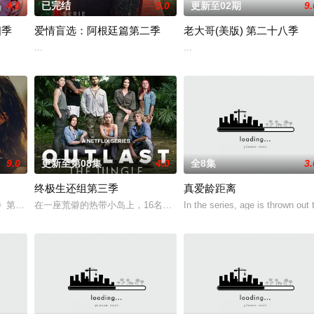
4.0
已完结
5.0
更新至02期
9.
四季
爱情盲选：阿根廷篇第二季
老大哥(美版) 第二十八季
系列《嫁给哈利》中，哈里·乔西已经准备好了。在穿越Netflix现实世界寻
...
...
9.0
更新至第08集
4.0
全8集
3.
终极生还组第三季
真爱龄距离
d opportunit
记》第二季。
在一座荒僻的热带小岛上，16名选手必须在恶劣的自然环境中求生，
In the series, age is thrown out