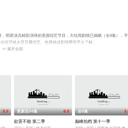
导，明星演员精彩演绎的美国综艺节目，大结局剧情已揭晓（全8集），
关信息可移步至豆瓣综艺、电视猫或剧情网等平台了解。
展开全部

5.0
更新至04集
6.0
全6集
3.
欲罢不能 第二季
巅峰拍档 第十一季