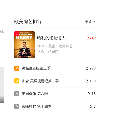
欧美综艺排行
更多

手机
1
哈利的绝配情人
740

2026 / 美国 / 欧美综艺
状态：已完结
终极生还组第三季
293
2

杰森·莫玛漫游记第二季
180
3

美国偶像 第八季
16
4

0
巅峰拍档 第十四季
8
5
