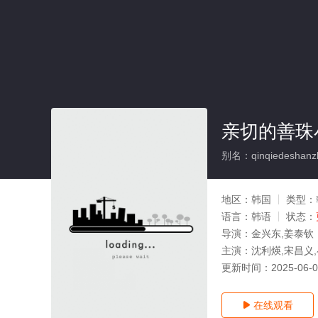
亲切的善珠
别名：qinqiedeshanzh
地区：
韩国
类型：
语言：
韩语
状态：
导演：
金兴东,姜泰钦
主演：
沈利煐,宋昌义
更新时间：
2025-06-
在线观看
