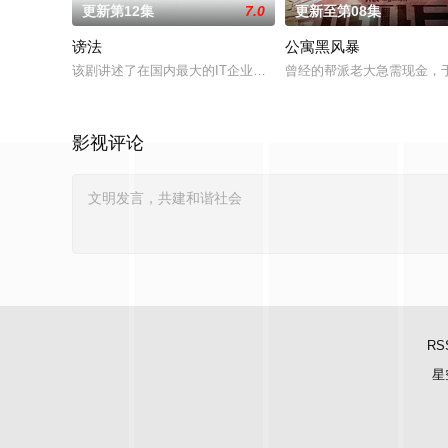
更新第12集
7.0
更新至第08集
谤法
公寓黑风暴
该剧讲述了在国内最大的IT企业里存在着一个恶神。唯一知道真
曾经的帮派老大急需现金，
影视评论
RS
星