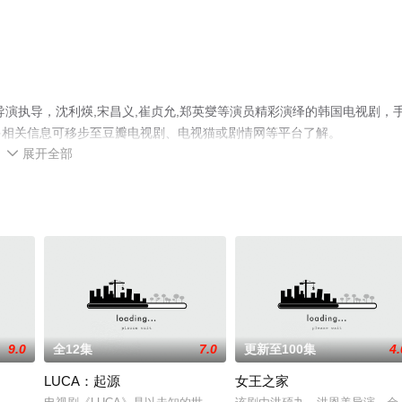
演执导，沈利煐,宋昌义,崔贞允,郑英燮等演员精彩演绎的韩国电视剧，
多相关信息可移步至豆瓣电视剧、电视猫或剧情网等平台了解。
展开全部

9.0
全12集
7.0
更新至100集
4.
LUCA：起源
女王之家