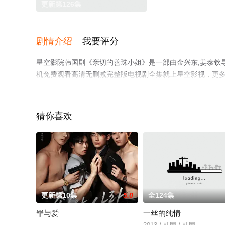
更新第126集
剧情介绍
我要评分
星空影院韩国剧《亲切的善珠小姐》是一部由金兴东,姜泰钦导
机免费观看高清无删减完整版电视剧全集就上星空影视，更
猜你喜欢
更新第10集
5.0
全124集
罪与爱
一丝的纯情