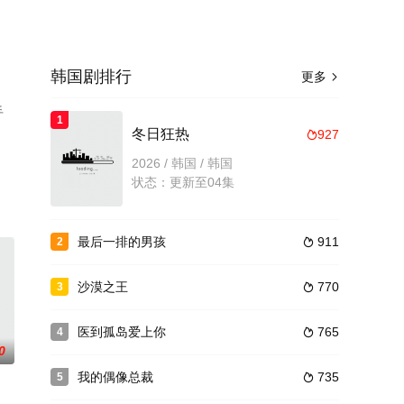
韩国剧排行
更多

手
1
冬日狂热
927

2026 / 韩国 / 韩国
状态：更新至04集
最后一排的男孩
911
2

沙漠之王
770
3

医到孤岛爱上你
765
4

0
我的偶像总裁
735
5
