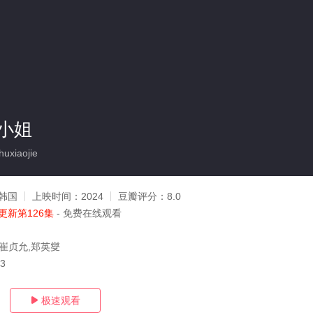
小姐
uxiaojie
韩国
上映时间：
2024
豆瓣评分：
8.0
更新第126集
- 免费在线观看
,崔贞允,郑英燮
03
极速观看
