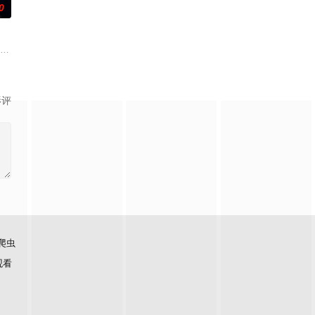
0
闻工作者一起奋力摧毁恶神的
藏的腐败真相。
让他们成为异常高效率的搭档，于是两人联手侦破悬案。
饰）因为老婆高世允（李雪 饰）在提出离婚的第二日突然遭到神秘绑架，瞬间
影评
爬虫
观看