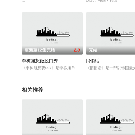
...
2013 / 韩国 / 韩国
更新至12集完结
2.0
完结
李栋旭想做脱口秀
悄悄话
《李栋旭想要talk》是李栋旭单独主持的新节目，是以1对1的
《悄悄话》是一部以韩国最
相关推荐