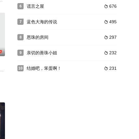
世界遗弃的人激烈的追踪记。该剧以达尔文的《物种起源》为基础，用大胆的素材
剧，Flying Entertainment、Asendio制作，讲述了坚信完美生活
谎言之屋
676
6

蓝色大海的传说
495
7

恩珠的房间
297
8

0
亲切的善珠小姐
232
9

结婚吧，笨蛋啊！
231
10

为李栋旭的第一期嘉宾出
疑爱情剧。
却极低：当她如怀春少女般沉浸在与同事申世度（孔行真 饰）的“浪漫爱情”中
月火剧《巡夜人日记》,并将变身为一位捉鬼者。26日上午,据丁一宇本人表示