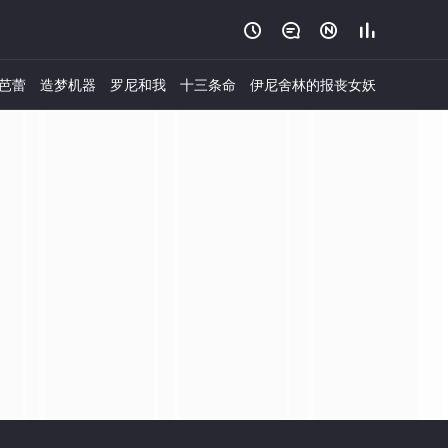




芭蕾
造梦机器
罗尼和我
十三条命
伊尼舍林的报丧女妖