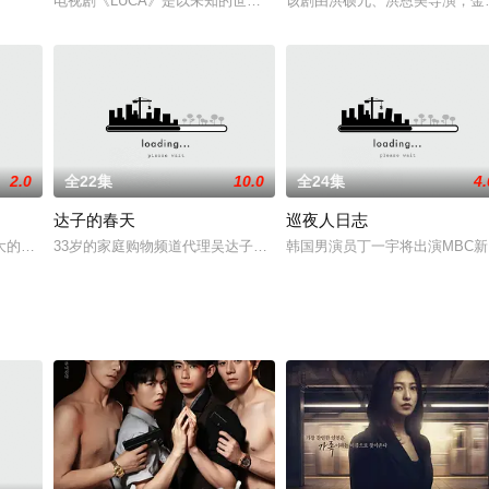
电视剧《LUCA》是以未知的世界“遗传学”为题材，讲述了某个被
该剧由洪硕九、洪恩美导演，金敏珠编
2.0
全22集
10.0
全24集
4.
达子的春天
巡夜人日志
方式为基础,添加最新潮流元素的名人秀。平时在综艺节目中很少露面的孔刘将作
大的律师事务所为背景,讲述男女主人公揭发违背金钱与权力伦理道德行为的悬
33岁的家庭购物频道代理吴达子（蔡琳 饰）事业上非常成功，情商值
韩国男演员丁一宇将出演MBC新