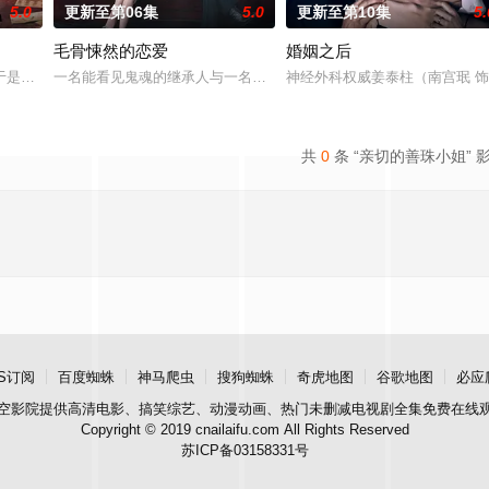
5.0
更新至第06集
5.0
更新至第10集
5.
毛骨悚然的恋爱
婚姻之后
实情况的人是一名少女和一个记者。拥有强力神技的少女和透彻正义感爆棚的新
于是和有志成为律师的同伴合作，打算窃取住宅社区的储备基金，却意外揭开深
一名能看见鬼魂的继承人与一名王牌检察官发现只要轻轻一碰，就能
神经外科权威姜泰柱（南宫珉 
共
0
条 “亲切的善珠小姐” 
S订阅
百度蜘蛛
神马爬虫
搜狗蜘蛛
奇虎地图
谷歌地图
必应
空影院
提供高清电影、搞笑综艺、动漫动画、热门未删减电视剧全集免费在线
Copyright © 2019 cnailaifu.com All Rights Reserved
苏ICP备03158331号