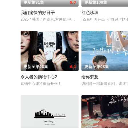
更新第91集
9.0
更新第100集
我们愉快的好日子
红色珍珠
2026 / 韩国 / 严贤京,尹仲勋,申正允,尹多英,金惠玉,鲜于在德,
[스포티비뉴스=강효진 기자]
更新至第06集
6.0
更新至第08集
杀人者的购物中心2
给你梦想
购物中心即将重新开张！
该剧是一部浪漫喜剧，讲述