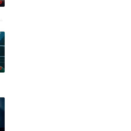
0
진희는 KBS 새 일일드라마 
被打上家庭崩溃烙印的一个孩子和面对冷酷的偏见和命运，重新找回自己人生
0
的大人的三十几岁的记者李载与一个生活在父母设计的世界的十几岁
由前偶像兼CEO李灿领导的公司工作的南多凛，与在那里遇到的社长姜河基