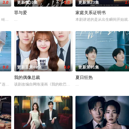
3.0
更新第10集
5.0
更新第23集
1.
罪与爱
家庭关系证明书
尹多勋,文喜京,李商淑,郑孝彬,李家豪,郑永琡
 배우 박진희가 본격 컴백 활동에 나선다.7일 스포티비뉴스 취재에 따르면, 박
...
本剧讲述的是从出生瞬间开始就
9.0
更新至第02集
9.0
更新第01集
3.
我的偶像总裁
夏日狂热
了连一个梦想都无所畏惧的十几岁，被现实挡住而受挫的二十几岁，像变成那样
该剧改编自网络漫画《我的欧巴是偶像》，是一部浪漫喜剧。讲述进入
...