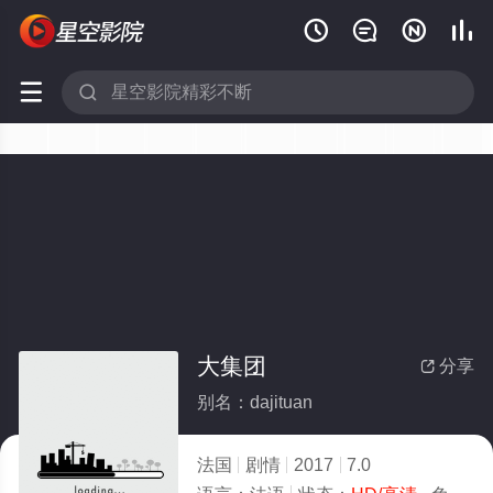






大集团
分享

别名：dajituan
法国
剧情
2017
7.0