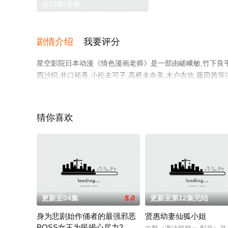
全12集/全集
剧情介绍
我要评分
星空影院日本动漫《情色漫画老师》是一部由嵯峨敏,竹下良平,
西沙织,井口裕香,小松未可子,高桥未奈美,木户衣吹,藤田
清无删减完整版动漫全集就上星空影视，更多相关信息可移
猜你喜欢
更新至04集
5.0
更新至第12集完结
身为悲剧始作俑者的最强邪恶
贤惠幼妻仙狐小姐
BOSS女王为民竭心尽力2