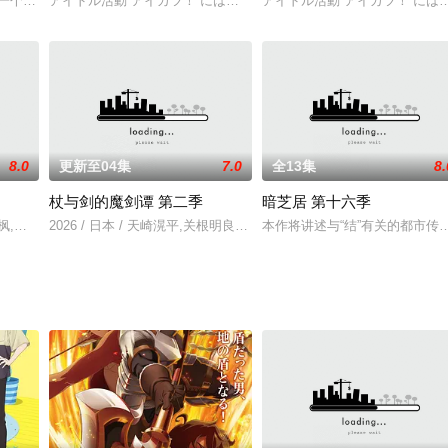
是一个标标准准的社畜，在黑心公司上班的他每一天都会受到老板无情的压榨，
アイドル活動“アイカツ！”にはげむアイドルたちの努力と友情の成
アイドル活動“アイカツ！”に
之介,绿川光,森川智之,井上喜久子,游佐浩二,安元洋贵,关俊彦,小野大辅,永冢拓马,下
8.0
更新至04集
7.0
全13集
8.
杖与剑的魔剑谭 第二季
暗芝居 第十六季
一事无成，因为好心替人做了担保而背负上了数百万债务。为偿还欠款，开司
,本渡枫,小西克幸,鬼头明里,兴津和幸,悠木碧,松冈祯丞,内山夕实
2026 / 日本 / 天崎滉平,关根明良,天野聪美,水中雅章,柿原彻也,Lynn
本作将讲述与“结”有关的都市传