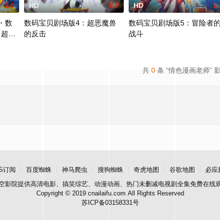
9.0
HD
6.0
HD
1.
・数
数码宝贝剧场版4：超恶魔兽
数码宝贝剧场版5：冒险者
・超绝
的反击
战斗
数码宝贝，它疯狂地吞噬着整个电力网络系统，给电力网络运行造成了重大影响
码兽，他利用自己特殊的力量将太一、阿和、阿空、光子郎、美美、阿丈带到了
三年前在网络世界被奥米加兽打败的超恶魔兽重生，并不断地产生自
快乐的暑假开始了，启人（津村
共
0
条 “情色漫画老师” 
S订阅
百度蜘蛛
神马爬虫
搜狗蜘蛛
奇虎地图
谷歌地图
必应
空影院
提供高清电影、搞笑综艺、动漫动画、热门未删减电视剧全集免费在线
Copyright © 2019 cnailaifu.com All Rights Reserved
苏ICP备03158331号