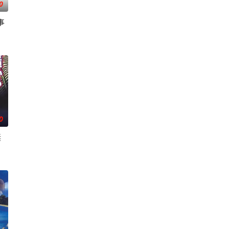
0
事
岛指出漫画产业遭逢的困境
所收到的唯一奖励就只有—
魔国联邦，开始朝着实现人类与魔物能够共同生活的世界「人魔共荣圈」迈进
0
诞
和路兹、多莉以及孤儿院的孩子们一起制作了儿童用的圣典绘本。对书本的热情
掉进了现实世界，滚球兽出生了……这与三年后被选召的孩子们的故事有什么