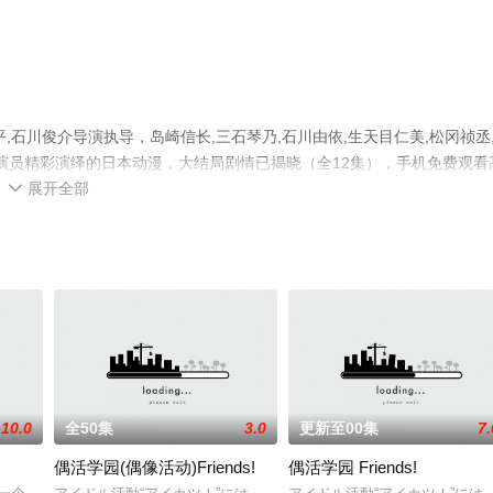
石川俊介导演执导，岛崎信长,三石琴乃,石川由依,生天目仁美,松冈祯丞
茜等演员精彩演绎的日本动漫，大结局剧情已揭晓（全12集），手机免费观看
展开全部
步至豆瓣动漫、电视猫或剧情网等平台了解。

10.0
全50集
3.0
更新至00集
7.
偶活学园(偶像活动)Friends!
偶活学园 Friends!