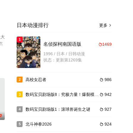
日本动漫排行
更多

,大
1
高
名侦探柯南国语版
1469

1996 / 日本 / 日韩动漫
状态：更新第1269集
高校女忍者
986
2

数码宝贝剧场版8：究极力量！爆裂模式发动
942
3

数码宝贝剧场版1：滚球兽诞生之谜
927
4

0
北斗神拳2026
924
5
