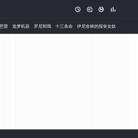




芭蕾
造梦机器
罗尼和我
十三条命
伊尼舍林的报丧女妖