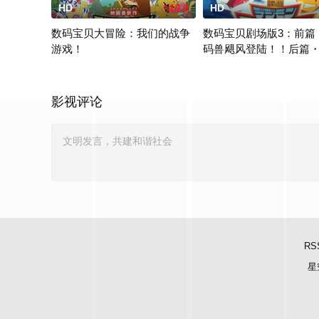
HD
10.0
HD
数码宝贝大冒险：我们的战争
数码宝贝剧场版3：前篇
游戏！
码兽飓风登陆！！后篇
进化！
在网路上，突然出现了一只数码蛋，这只蛋破壳后，出生了一只
在纽约出现了一只神秘的数
影视评论
RS
星