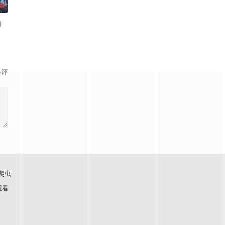
0
的
，而且它不断地进化，食量也越
一个陌生的世界。同时，在纽约的八神光和高石武发现了这只数码兽
己的婴儿期，婴儿期的超恶魔兽通过手机、电脑等入侵现实世界，在现实世界形
真琴 配音）为了扫墓来到了风光秀丽的冲绳，在海边，他和阿海（佐伯鹏 配音
影评
爬虫
观看