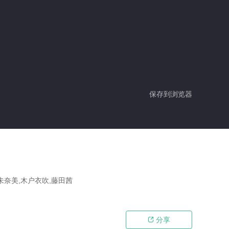
保存到浏览器
未奈美,木户衣吹,藤田茜
分享
