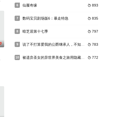
下班后筋疲力尽的回到家中，等待着他的是冷冷清清的黑暗房间，还
長物語『アイカツフレンズ！』
はげむアイドルたちの努力と友情の成長物語『アイカツフレンズ！』
仙履奇缘
893
6

野纮,铃木崚汰,诹访部
数码宝贝剧场版6：暴走特急
835
7

暗芝居第十七季
797
8

0
说了不打算爱我的公爵继承人，不知为何对我宠爱有加
783
9

被遗弃圣女的异世界美食之旅用隐藏技能召唤了露营车
772
10

接受怂恿上了一艘名为“希望之
,河西健吾
说。