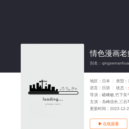
情色漫画老师
别名：qingsemanhual
地区：
日本
类型：
语言：
日语
状态：
导演：
嵯峨敏,竹下良
主演：
岛崎信长,三石
更新时间：
2023-12-
在线观看
