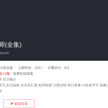
(全集)
aoshi
日本动漫
上映时间：
2017
豆瓣评分：
8.0
全12集
- 免费在线观看
平,石川俊介
琴乃,石川由依,生天目仁美,松冈祯丞,大西沙织,井口裕香,小松未可子,高桥
25
极速观看
