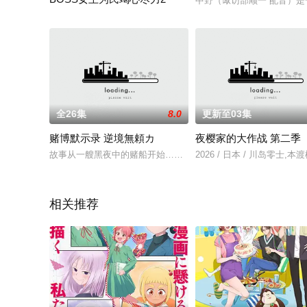
中野（诹访部顺一 配音）
2026 / 日本 / 菲鲁兹·蓝,内山昂辉,户松遥,榎木淳弥,立花慎
全26集
8.0
更新至03集
赌博默示录 逆境無頼カ
夜樱家的大作战 第二季
故事从一艘黑夜中的赌船开始……男主角，伊藤开司，浑浑噩噩，
2026 / 日本 / 川岛零士
相关推荐