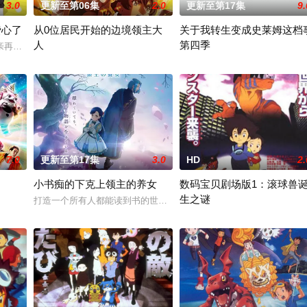
3.0
更新至第06集
2.0
更新至第17集
9.
费心了
从0位居民开始的边境领主大
关于我转生变成史莱姆这档
人
第四季
狸太》。国文老师手岛斥责她是浪费生命、声称漫画都是虚构，在没收漫画后，手
亲再婚而搬家。 但让她没想到的是，竟多了四个弟弟，令她大为震惊
因长期在战争中活跃，而被称为〝救国英雄〞的男人——迪亚斯。 他
举办开国祭并与各国缔结邦交的
7.0
更新至第17集
3.0
HD
2.
小书痴的下克上领主的养女
数码宝贝剧场版1：滚球兽
生之谜
打造一个所有人都能读到书的世界成为神殿的青衣见习巫女的梅茵，
三年前，一颗数码蛋从数码世界