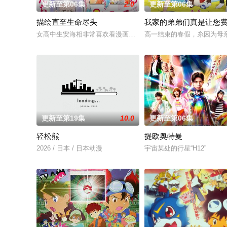
更新至第06集
2.0
更新至第06集
描绘直至生命尽头
我家的弟弟们真是让您
女高中生安海相非常喜欢看漫画，尤其是 ☆野0 的《机器太与
高一结束的春假，糸因为母
更新至第19集
10.0
更新至第06集
轻松熊
提欧奥特曼
2026 / 日本 / 日本动漫
宇宙某处的行星“H12”