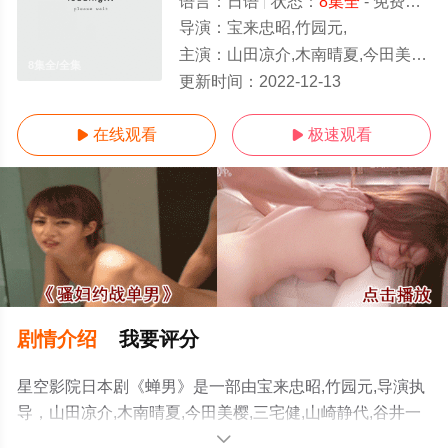
语言：
日语
状态：
8集全
- 免费在线观看
导演：
宝来忠昭,竹园元,
主演：
山田凉介,木南晴夏,今田美樱,三宅健,山崎静代,谷井一郎,北村有起哉,阿川佐和子,檀富美
8集全/全集
更新时间：
2022-12-13
在线观看
极速观看


剧情介绍
我要评分
星空影院日本剧《蝉男》是一部由宝来忠昭,竹园元,导演执
导，山田凉介,木南晴夏,今田美樱,三宅健,山崎静代,谷井一
郎,北村有起哉,阿川佐和子,檀富美等演员精彩演绎的日本电
