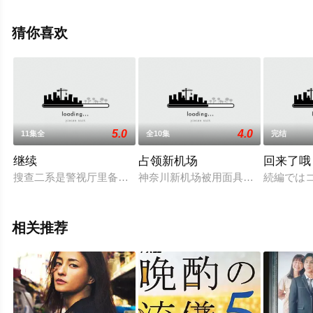
视剧，大结局剧情已揭晓（8集全），手机免费观看高清无
删减完整版电视剧全集就上星空影视，更多相关信息可移
猜你喜欢
步至豆瓣电视剧、电视猫或剧情网等平台了解。
5.0
4.0
11集全
全10集
完结
继续
占领新机场
回来了哦
搜查二系是警视厅里备受冷落的所在，虽说顶着“专门负责处理久
神奈川新机场被用面具遮住脸的武装团
続編では
相关推荐