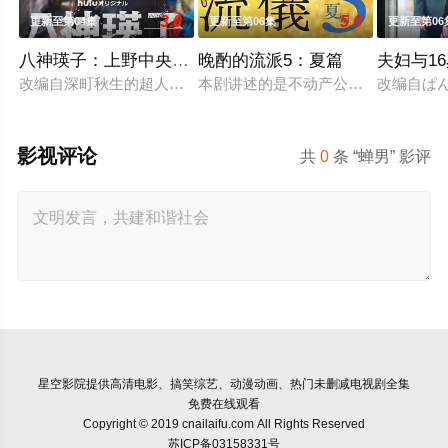
3.0
5.0
更新至第04集
更新至第06集
更新至第06
八神瑛子：上野中央署组织犯罪对策课
晚酌的流派5：夏篇
夫妇与1
改编自深町秋生的超人气警察小说《组织犯罪对策课 八神瑛子》
本剧讲述的是不动产公司营业员伊泽美
改编自ぱ
影视评论
共
0
条 “蝉男” 影评
星空影院
提供高清电影、搞笑综艺、动漫动画、热门未删减电视剧全集
免费在线观看
Copyright © 2019 cnailaifu.com All Rights Reserved
苏ICP备03158331号