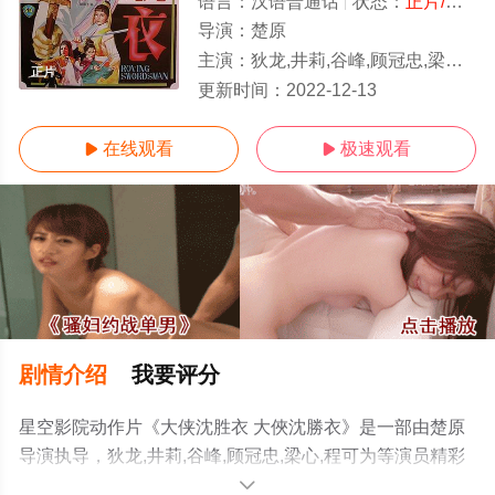
语言：
汉语普通话
状态：
正片/高清
导演：
楚原
主演：
狄龙,井莉,谷峰,顾冠忠,梁心,程可为
正片
更新时间：
2022-12-13
在线观看
极速观看


剧情介绍
我要评分
星空影院动作片《大侠沈胜衣 大俠沈勝衣》是一部由楚原
导演执导，狄龙,井莉,谷峰,顾冠忠,梁心,程可为等演员精彩
演绎的中国香港电影，手机免费观看高清无删减完整版电
