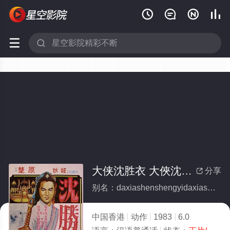






大侠沈胜衣 大俠沈勝衣
分享

别名：daxiashenshengyidaxiashenshengyi
中国香港
动作
1983
6.0