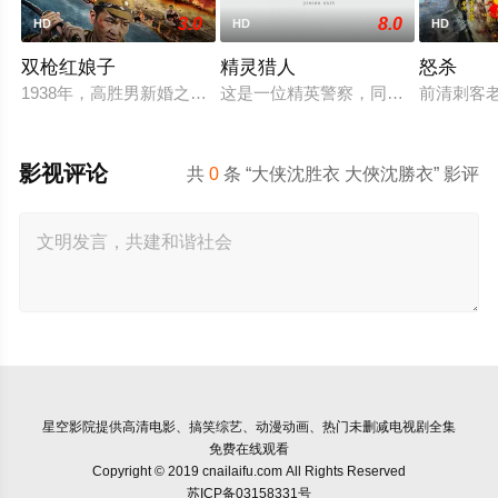
3.0
8.0
HD
HD
HD
双枪红娘子
精灵猎人
怒杀
1938年，高胜男新婚之日，丈夫被日军残害，父辈亦遭屠戮。
这是一位精英警察，同时也是精灵猎
前清刺客
影视评论
共
0
条 “大侠沈胜衣 大俠沈勝衣” 影评
星空影院
提供高清电影、搞笑综艺、动漫动画、热门未删减电视剧全集
免费在线观看
Copyright © 2019 cnailaifu.com All Rights Reserved
苏ICP备03158331号