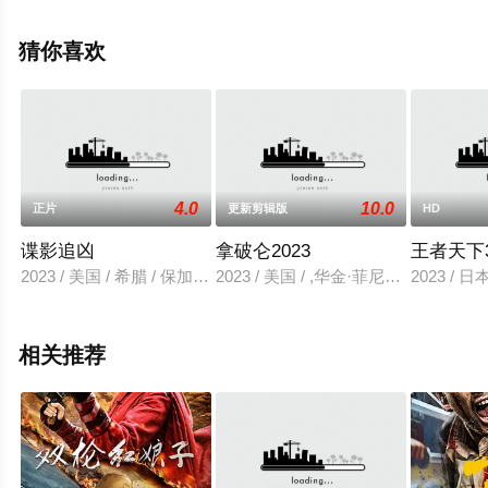
影大全就上星空影视，更多相关信息可移步至豆瓣电影、
电视猫或剧情网等平台了解。
猜你喜欢
4.0
10.0
正片
更新剪辑版
HD
谍影追凶
拿破仑2023
王者天下
2023 / 美国 / 希腊 / 保加利亚 / 艾伦·艾克哈特,妮娜·杜波
2023 / 美国 / ,华金·菲尼克斯,
2023 
相关推荐